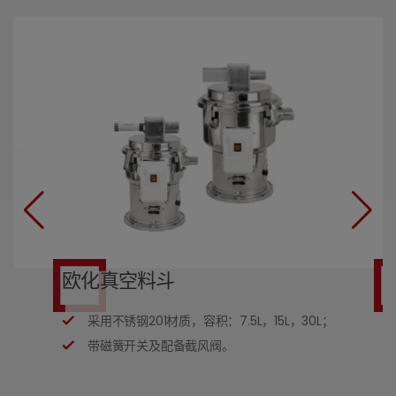
欧化真空料斗
采用不锈钢201材质，容积：7.5L，15L，30L；
等
带磁簧开关及配备截风阀。
冲