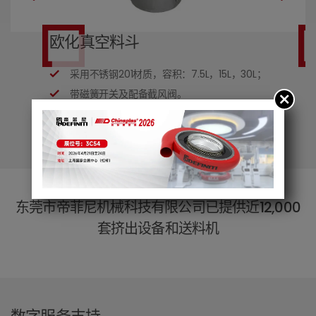
欧化真空料斗
采用不锈钢201材质，容积：7.5L，15L，30L；
等
带磁簧开关及配备截风阀。
冲
东莞市帝菲尼机械科技有限公司已提供近
12,000
套挤出设备和送料机