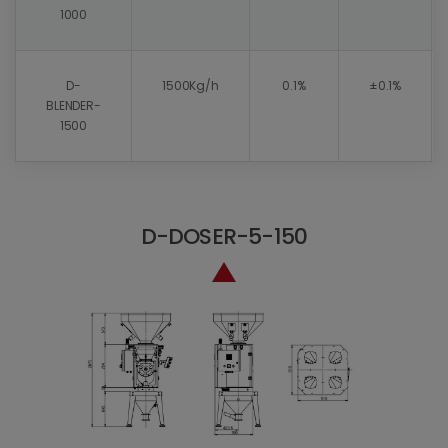
1000
D-
1500Kg/h
0.1%
±0.1%
BLENDER-
1500
D-DOSER-5-150