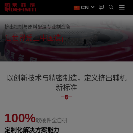
CN
挤出控制与原料配混专业制造商
让世界爱上中国造
喂料系统&测厚装置—实现精准、节能与高
效生产
以创新技术与精密制造，定义挤出辅机
新标准
累计配套12000台挤出机，我们用经验驱动卓越。
100%
软硬件全自研
定制化解决方案能力