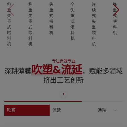
称
称
失
全
连
称
重
重
重
失
续
重
失
失
式
重
式
式
重
重
喂
式
失
喂
式
式
料
喂
重
料
喂
喂
机
料
喂
机
料
料
机
料
机
机
机
专注造就专业
吹塑&流延
深耕薄膜
，赋能多领域
挤出工艺创新
吹膜
流延
造粒